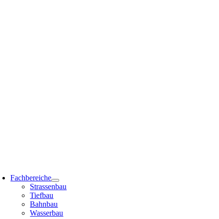
Zum
Inhalt
springen
oggle
avigation
Fachbereiche
Strassenbau
Tiefbau
Bahnbau
Wasserbau