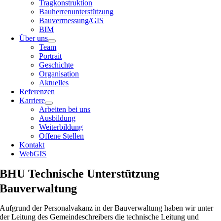
Tragkonstruktion
Bauherrenunterstützung
Bauvermessung/GIS
BIM
Über uns
Team
Portrait
Geschichte
Organisation
Aktuelles
Referenzen
Karriere
Arbeiten bei uns
Ausbildung
Weiterbildung
Offene Stellen
Kontakt
WebGIS
BHU Technische Unterstützung
Bauverwaltung
Aufgrund der Personalvakanz in der Bauverwaltung haben wir unter
der Leitung des Gemeindeschreibers die technische Leitung und