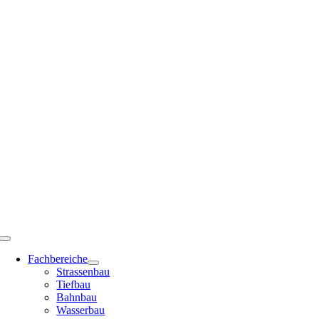
Zum
Inhalt
springen
Toggle
Navigation
Fachbereiche
Strassenbau
Tiefbau
Bahnbau
Wasserbau