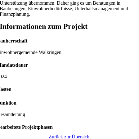
Unterstützung übernommen. Daher ging es um Beratungen in
Baubelangen, Einwohnerbedürfnisse, Unterhaltsmanagement und
Finanzplanung.
Informationen zum Projekt
auherrschaft
inwohnergemeinde Walkringen
andatsdauer
024
osten
unktion
esamtleitung
earbeitete Projektphasen
Zurück zur Übersicht