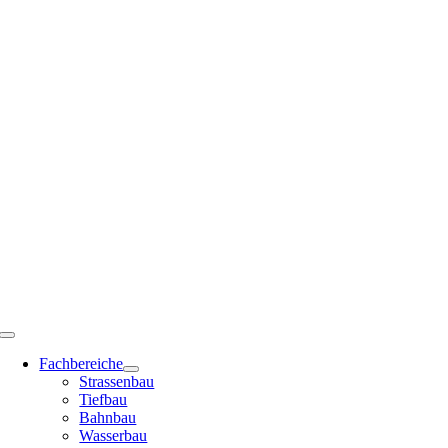
Zum
Inhalt
springen
Toggle
Navigation
Fachbereiche
Strassenbau
Tiefbau
Bahnbau
Wasserbau