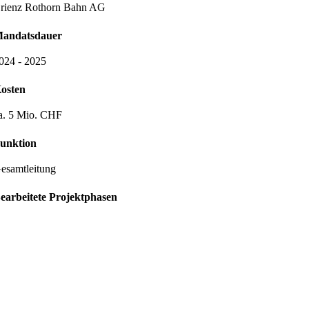
rienz Rothorn Bahn AG
andatsdauer
024 - 2025
osten
a. 5 Mio. CHF
unktion
esamtleitung
earbeitete Projektphasen