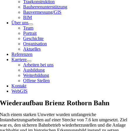
Tragkonstruktion
Bauherrenunterstützung
Bauvermessung/GIS
BIM
Über uns
Team
Portrait
Geschichte
Organisation
Aktuelles
Referenzen
Karriere
Arbeiten bei uns
Ausbildung
Weiterbildung
Offene Stellen
Kontakt
WebGIS
Wiederaufbau Brienz Rothorn Bahn
Nach einem starken Unwetter wurden umfangreiche
Instandsetzungsarbeiten auf einer Strecke von 7.6 km umgesetzt. Ziel
war es, den sicheren Bahnbetrieb wiederherzustellen und die Anlage
nachhaltig und im historischen Erkennungsbild instand zu setzen.