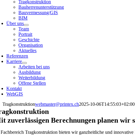
Tragkonstruktion
Bauherrenunterstützung
Bauvermessung/GIS
BIM
Über uns
Team
Portrait
Geschichte
Organisation
Aktuelles
Referenzen
Karriere
Arbeiten bei uns
Ausbildung
Weiterbildung
Offene Stellen
Kontakt
WebGIS
Tragkonstruktion
webmaster@printex.ch
2025-10-06T14:55:03+02:00
ragkonstruktion
it zuverlässigen Berechnungen planen wir s
 Fachbereich Tragkonstruktion bieten wir ganzheitliche und innovative 