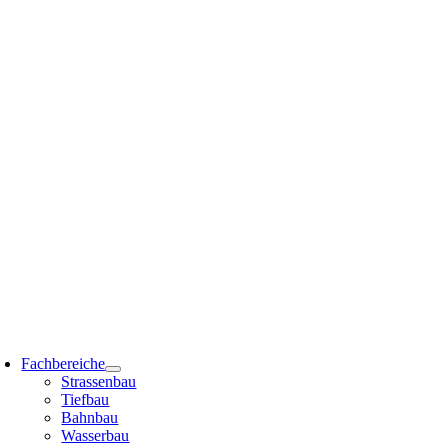
Zum
Inhalt
springen
oggle
avigation
Fachbereiche
Strassenbau
Tiefbau
Bahnbau
Wasserbau