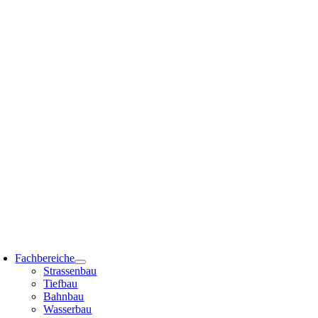
Zum
Inhalt
springen
oggle
avigation
Fachbereiche
Strassenbau
Tiefbau
Bahnbau
Wasserbau