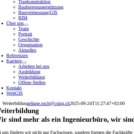
Tragkonstruktion
Bauherrenunterstützung
Bauvermessung/GIS
BIM
Über uns
Team
Portrait
Geschichte
Organisation
Aktuelles
Referenzen
Karriere
Arbeiten bei uns
Ausbildung
Weiterbildung
Offene Stellen
Kontakt
WebGIS
Weiterbildung
eliane.ruch@csing.ch
2025-09-24T11:27:47+02:00
eiterbildung
ir sind mehr als ein Ingenieurbüro, wir sin
i uns fördern wir nicht nur Fachwissen, sondern formen die Fachkräfte 