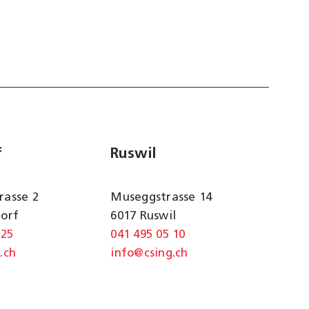
f
Ruswil
rasse 2
Museggstrasse 14
dorf
6017 Ruswil
 25
041 495 05 10
.ch
info@csing.ch