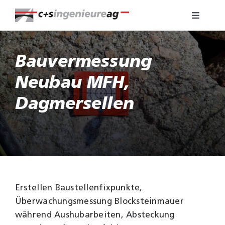
Zum
Toggle
Inhalt
Navigat
springen
Fachbereiche
Bauvermessung
Über uns
Neubau MFH,
Dagmersellen
Referenzen
Karriere
Kontakt
Erstellen Baustellenfixpunkte,
WebGIS
Überwachungsmessung Blocksteinmauer
während Aushubarbeiten, Absteckung