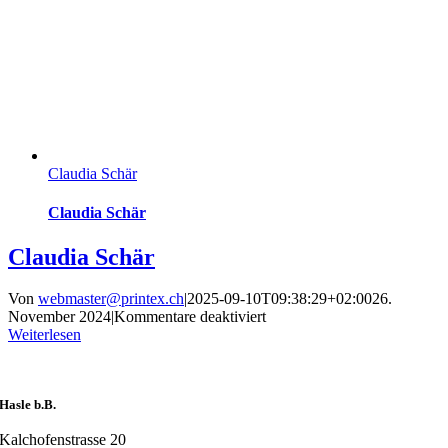
Claudia Schär
Claudia Schär
Claudia Schär
Von
webmaster@printex.ch
|
2025-09-10T09:38:29+02:00
26.
für
November 2024
|
Kommentare deaktiviert
Claudia
Weiterlesen
Schär
Hasle b.B.
Kalchofenstrasse 20