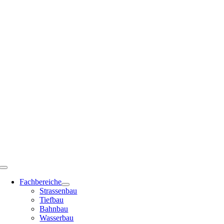
Zum
Inhalt
springen
Toggle
Navigation
Fachbereiche
Strassenbau
Tiefbau
Bahnbau
Wasserbau