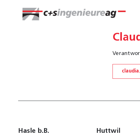
Zum
Inhalt
springen
Clau
Verantwor
claudia
Hasle b.B.
Huttwil