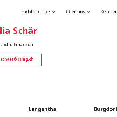
Fachbereiche
Über uns
Refere
dia Schär
tliche Finanzen
.schaer@csing.ch
Langenthal
Burgdor