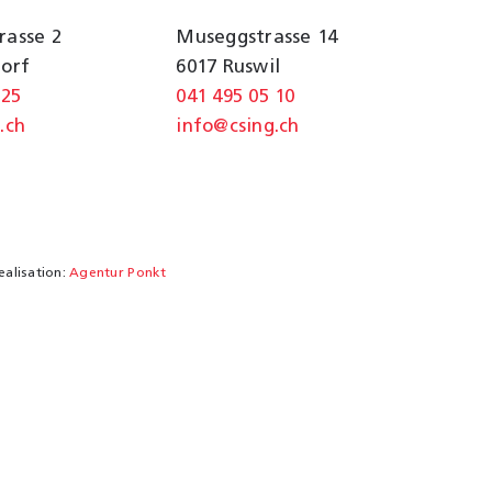
rasse 2
Museggstrasse 14
dorf
6017 Ruswil
 25
041 495 05 10
.ch
info@csing.ch
ealisation:
Agentur Ponkt