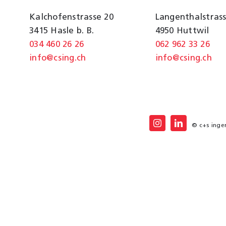
Kalchofenstrasse 20
Langenthalstrass
3415 Hasle b. B.
4950 Huttwil
034 460 26 26
062 962 33 26
info@csing.ch
info@csing.ch
© c+s ingen