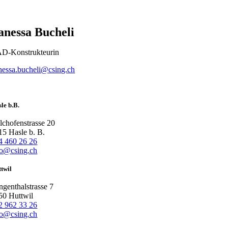
anessa Bucheli
D-Konstrukteurin
nessa.bucheli@csing.ch
le b.B.
lchofenstrasse 20
15 Hasle b. B.
4 460 26 26
fo@csing.ch
twil
ngenthalstrasse 7
50 Huttwil
2 962 33 26
fo@csing.ch