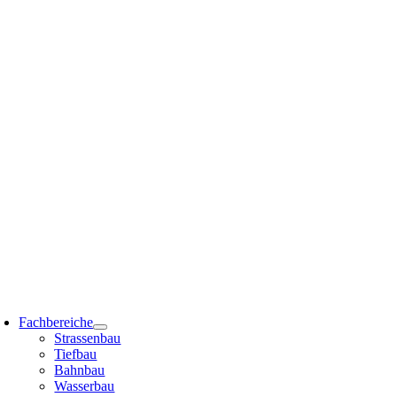
Zum
Inhalt
springen
oggle
avigation
Fachbereiche
Strassenbau
Tiefbau
Bahnbau
Wasserbau