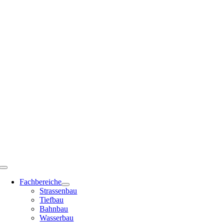
Zum
Inhalt
springen
Toggle
Navigation
Fachbereiche
Strassenbau
Tiefbau
Bahnbau
Wasserbau