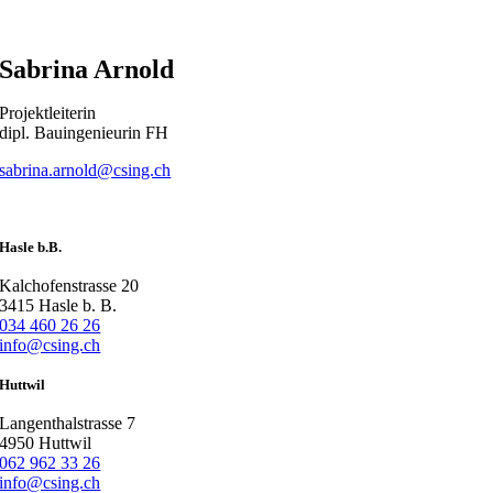
Sabrina Arnold
Projektleiterin
dipl. Bauingenieurin FH
sabrina.arnold@csing.ch
Hasle b.B.
Kalchofenstrasse 20
3415 Hasle b. B.
034 460 26 26
info@csing.ch
Huttwil
Langenthalstrasse 7
4950 Huttwil
062 962 33 26
info@csing.ch