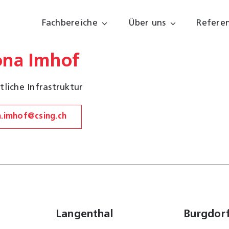
Fachbereiche
Über uns
Refere
na Imhof
liche Infrastruktur
.imhof@csing.ch
Langenthal
Burgdor