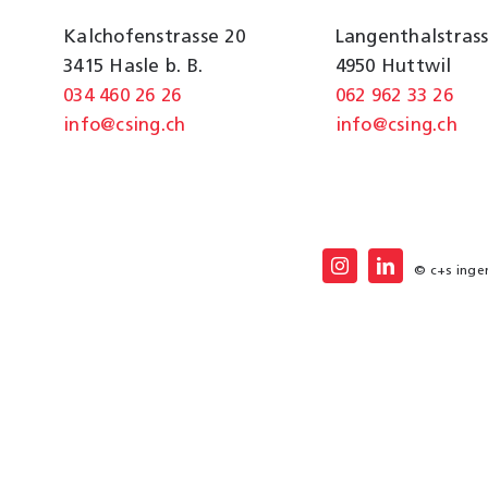
Kalchofenstrasse 20
Langenthalstrass
3415 Hasle b. B.
4950 Huttwil
034 460 26 26
062 962 33 26
info@csing.ch
info@csing.ch
© c+s ingen