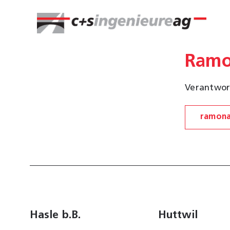
Zum
Inhalt
springen
Ramo
Verantwort
ramona
Hasle b.B.
Huttwil