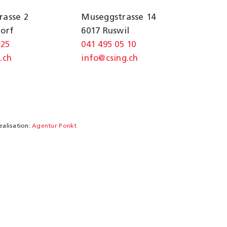
rasse 2
Museggstrasse 14
dorf
6017 Ruswil
 25
041 495 05 10
.ch
info@csing.ch
ealisation:
Agentur Ponkt