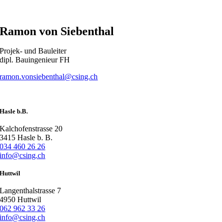
Ramon von Siebenthal
Projek- und Bauleiter
dipl. Bauingenieur FH
ramon.vonsiebenthal@csing.ch
Hasle b.B.
Kalchofenstrasse 20
3415 Hasle b. B.
034 460 26 26
info@csing.ch
Huttwil
Langenthalstrasse 7
4950 Huttwil
062 962 33 26
info@csing.ch