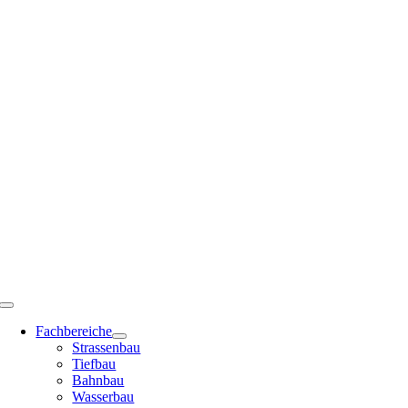
Zum
Inhalt
springen
Toggle
Navigation
Fachbereiche
Strassenbau
Tiefbau
Bahnbau
Wasserbau