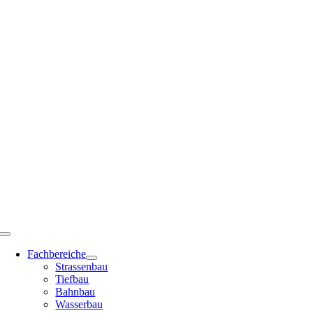
Zum
Inhalt
springen
Toggle
Navigation
Fachbereiche
Strassenbau
Tiefbau
Bahnbau
Wasserbau