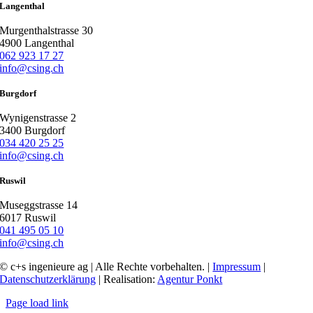
Langenthal
Murgenthalstrasse 30
4900 Langenthal
062 923 17 27
info@csing.ch
Burgdorf
Wynigenstrasse 2
3400 Burgdorf
034 420 25 25
info@csing.ch
Ruswil
Museggstrasse 14
6017 Ruswil
041 495 05 10
info@csing.ch
© c+s ingenieure ag | Alle Rechte vorbehalten. |
Impressum
|
Datenschutzerklärung
| Realisation:
Agentur Ponkt
Page load link