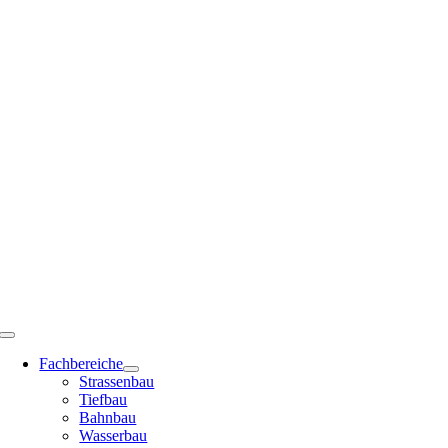
Zum
Inhalt
springen
Toggle
Navigation
Fachbereiche
Strassenbau
Tiefbau
Bahnbau
Wasserbau