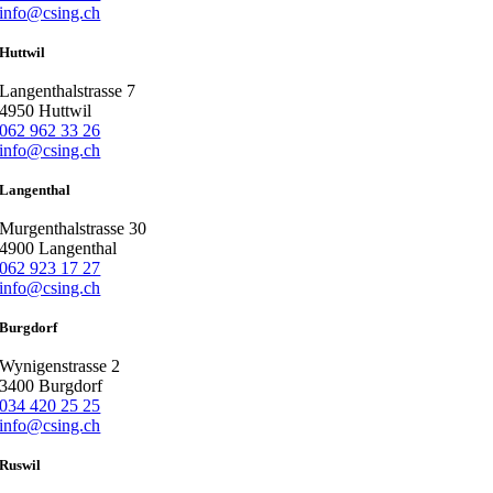
info@csing.ch
Huttwil
Langenthalstrasse 7
4950 Huttwil
062 962 33 26
info@csing.ch
Langenthal
Murgenthalstrasse 30
4900 Langenthal
062 923 17 27
info@csing.ch
Burgdorf
Wynigenstrasse 2
3400 Burgdorf
034 420 25 25
info@csing.ch
Ruswil