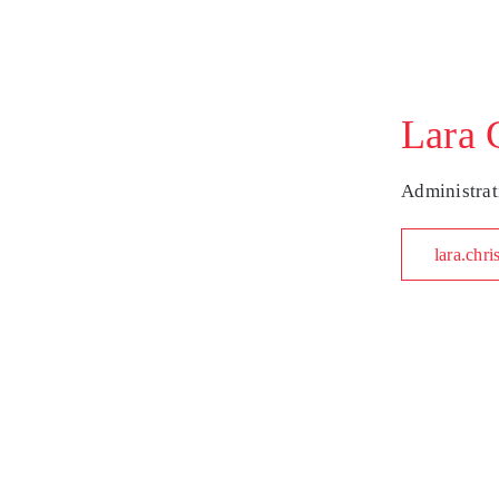
Zum
Inhalt
springen
Lara 
Administrat
lara.chr