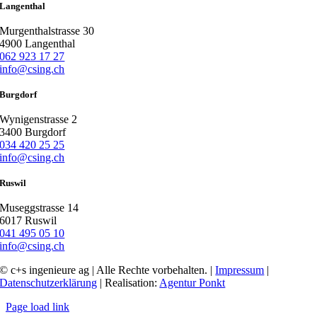
Langenthal
Murgenthalstrasse 30
4900 Langenthal
062 923 17 27
info@csing.ch
Burgdorf
Wynigenstrasse 2
3400 Burgdorf
034 420 25 25
info@csing.ch
Ruswil
Museggstrasse 14
6017 Ruswil
041 495 05 10
info@csing.ch
© c+s ingenieure ag | Alle Rechte vorbehalten. |
Impressum
|
Datenschutzerklärung
| Realisation:
Agentur Ponkt
Page load link