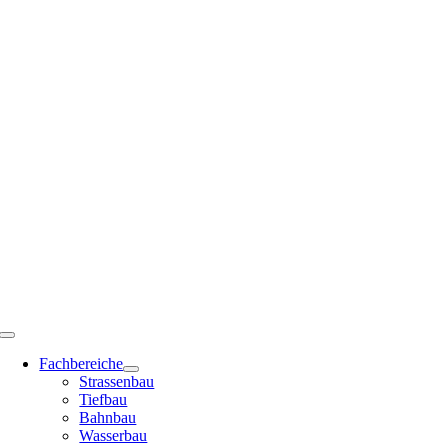
Zum
Inhalt
springen
Toggle
Navigation
Fachbereiche
Strassenbau
Tiefbau
Bahnbau
Wasserbau