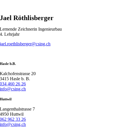
Jael Röthlisberger
Lernende Zeichnerin Ingenieurbau
4. Lehrjahr
jael.roethlisberger@csing.ch
Hasle b.B.
Kalchofenstrasse 20
3415 Hasle b. B.
034 460 26 26
info@csing.ch
Huttwil
Langenthalstrasse 7
4950 Huttwil
062 962 33 26
info@csing.ch