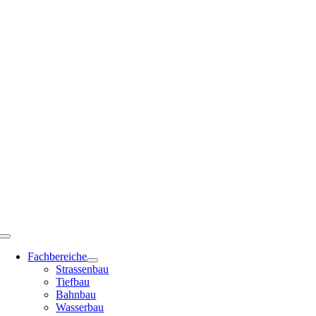
Zum
Inhalt
springen
Toggle
Navigation
Fachbereiche
Strassenbau
Tiefbau
Bahnbau
Wasserbau