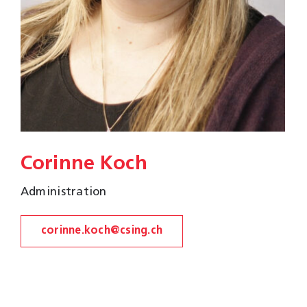
Corinne Koch
Administration
corinne.koch@csing.ch