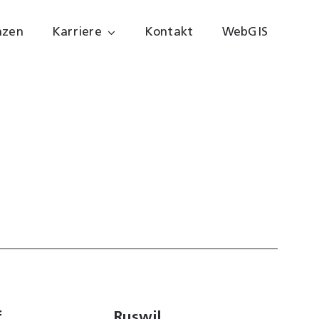
nzen
Karriere
Kontakt
WebGIS
f
Ruswil