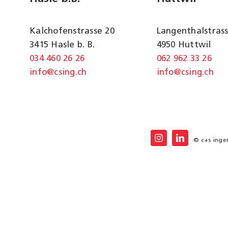
Kalchofenstrasse 20
Langenthalstrass
3415 Hasle b. B.
4950 Huttwil
034 460 26 26
062 962 33 26
info@csing.ch
info@csing.ch
© c+s ingen