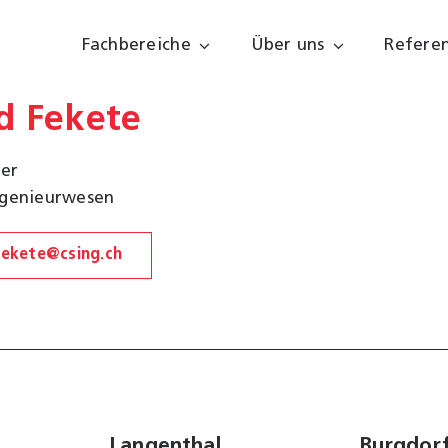
Fachbereiche
Über uns
Refere
d Fekete
ter
genieurwesen
fekete@csing.ch
Langenthal
Burgdor