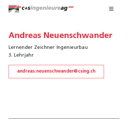
Zum
Toggle
Inhalt
Navigat
springen
Fachbereiche
Andreas Neuenschwander
Über uns
Lernender Zeichner Ingenieurbau
3. Lehrjahr
Referenzen
andreas.neuenschwander@csing.ch
Karriere
Kontakt
WebGIS