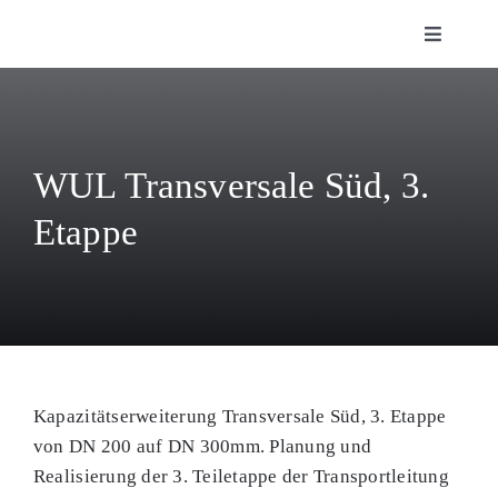
Zum
Toggle
Inhalt
Navigati
springen
Fachbereiche
Über uns
WUL Transversale Süd, 3.
Etappe
Referenzen
Karriere
Kontakt
Kapazitätserweiterung Transversale Süd, 3. Etappe
WebGIS
von DN 200 auf DN 300mm. Planung und
Realisierung der 3. Teiletappe der Transportleitung