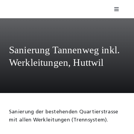
Zum
Toggle
Inhalt
Navigat
springen
Fachbereiche
Über uns
Sanierung Tannenweg inkl.
Werkleitungen, Huttwil
Referenzen
Karriere
Kontakt
Sanierung der bestehenden Quartierstrasse
WebGIS
mit allen Werkleitungen (Trennsystem).