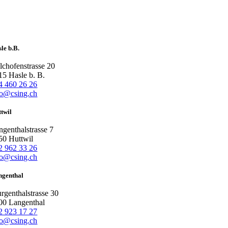
le b.B.
lchofenstrasse 20
15 Hasle b. B.
4 460 26 26
fo@csing.ch
twil
ngenthalstrasse 7
50 Huttwil
2 962 33 26
fo@csing.ch
ngenthal
rgenthalstrasse 30
00 Langenthal
2 923 17 27
fo@csing.ch