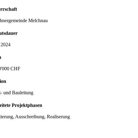
rrschaft
hnergemeinde Melchnau
tsdauer
 2024
n
60'000 CHF
ion
t- und Bauleitung
itete Projektphasen
tierung, Ausschreibung, Realiserung