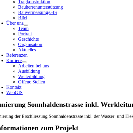
Tragkonstruktion
Bauherrenunterstützung
Bauvermessung/GIS
BIM
Über uns
Team
Portrait
Geschichte
Organisation
Aktuelles
Referenzen
Karriere
Arbeiten bei uns
Ausbildung
Weiterbildung
Offene Stellen
Kontakt
WebGIS
anierung Sonnhaldenstrasse inkl. Werkleit
nierung der Erschliessung Sonnhaldenstrasse inkl. der Wasser- und Elek
nformationen zum Projekt