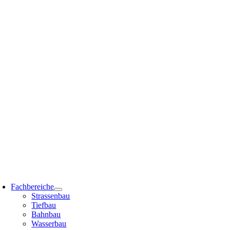
Zum
Inhalt
springen
oggle
avigation
Fachbereiche
Strassenbau
Tiefbau
Bahnbau
Wasserbau