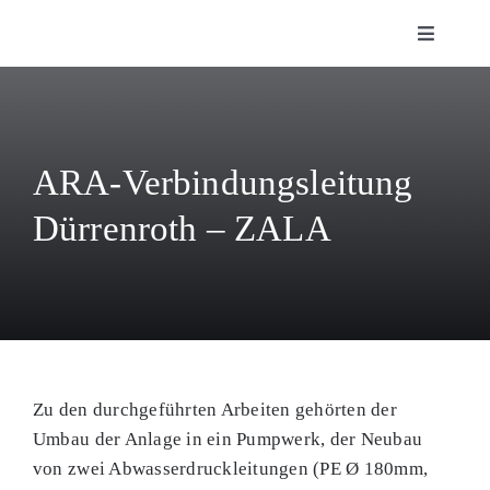
Zum
Toggle
Inhalt
Navigati
springen
Fachbereiche
Über uns
ARA-Verbindungsleitung
Dürrenroth – ZALA
Referenzen
Karriere
Kontakt
Zu den durchgeführten Arbeiten gehörten der
WebGIS
Umbau der Anlage in ein Pumpwerk, der Neubau
von zwei Abwasserdruckleitungen (PE Ø 180mm,