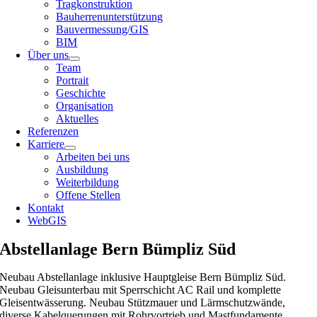
Tragkonstruktion
Bauherrenunterstützung
Bauvermessung/GIS
BIM
Über uns
Team
Portrait
Geschichte
Organisation
Aktuelles
Referenzen
Karriere
Arbeiten bei uns
Ausbildung
Weiterbildung
Offene Stellen
Kontakt
WebGIS
Abstellanlage Bern Bümpliz Süd
Neubau Abstellanlage inklusive Hauptgleise Bern Bümpliz Süd.
Neubau Gleisunterbau mit Sperrschicht AC Rail und komplette
Gleisentwässerung. Neubau Stützmauer und Lärmschutzwände,
diverse Kabelquerungen mit Rohrvortrieb und Mastfundamente.