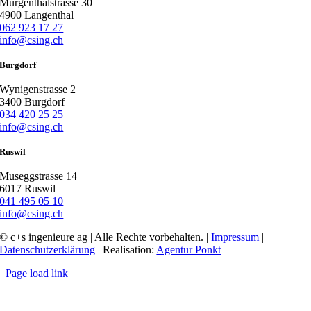
Murgenthalstrasse 30
4900 Langenthal
062 923 17 27
info@csing.ch
Burgdorf
Wynigenstrasse 2
3400 Burgdorf
034 420 25 25
info@csing.ch
Ruswil
Museggstrasse 14
6017 Ruswil
041 495 05 10
info@csing.ch
© c+s ingenieure ag | Alle Rechte vorbehalten. |
Impressum
|
Datenschutzerklärung
| Realisation:
Agentur Ponkt
Page load link