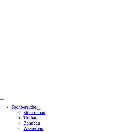
Zum
Inhalt
springen
Toggle
Navigation
Fachbereiche
Strassenbau
Tiefbau
Bahnbau
Wasserbau