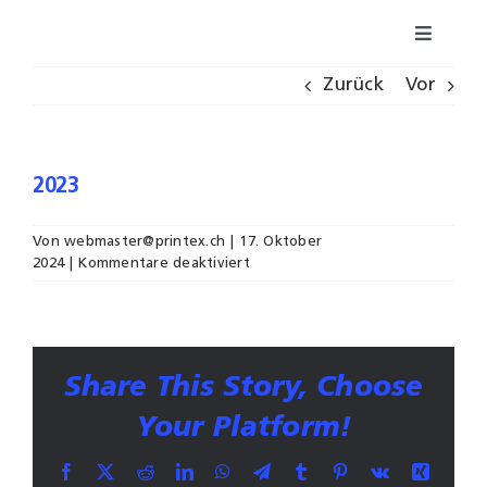
Zum
Toggle
Inhalt
Navigat
springen
Zurück
Vor
Fachbereiche
Über uns
2023
Referenzen
Von
webmaster@printex.ch
|
17. Oktober
für
2024
|
Kommentare deaktiviert
2023
Karriere
Kontakt
Share This Story, Choose
Your Platform!
WebGIS
Facebook
X
Reddit
LinkedIn
WhatsApp
Telegram
Tumblr
Pinterest
Vk
Xing