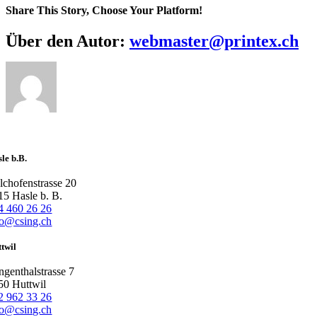
Share This Story, Choose Your Platform!
Facebook
X
Reddit
LinkedIn
WhatsApp
Telegram
Tumblr
Pinterest
Vk
Xing
E-
Über den Autor:
webmaster@printex.ch
Mail
le b.B.
lchofenstrasse 20
15 Hasle b. B.
4 460 26 26
fo@csing.ch
twil
ngenthalstrasse 7
50 Huttwil
2 962 33 26
fo@csing.ch