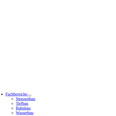
Zum
Inhalt
springen
oggle
avigation
Fachbereiche
Strassenbau
Tiefbau
Bahnbau
Wasserbau