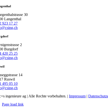
ngenthal
rgenthalstrasse 30
00 Langenthal
2 923 17 27
fo@csing.ch
rgdorf
nigenstrasse 2
00 Burgdorf
4 420 25 25
fo@csing.ch
swil
seggstrasse 14
17 Ruswil
1 495 05 10
fo@csing.ch
c+s ingenieure ag | Alle Rechte vorbehalten. |
Impressum
|
Datenschutz
Page load link