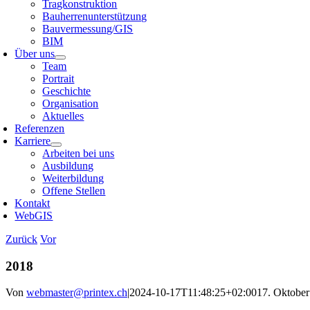
Tragkonstruktion
Bauherrenunterstützung
Bauvermessung/GIS
BIM
Über uns
Team
Portrait
Geschichte
Organisation
Aktuelles
Referenzen
Karriere
Arbeiten bei uns
Ausbildung
Weiterbildung
Offene Stellen
Kontakt
WebGIS
Zurück
Vor
2018
Von
webmaster@printex.ch
|
2024-10-17T11:48:25+02:00
17. Oktober