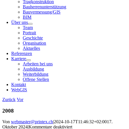
Tragkonstruktion
Bauherrenunterstützung
Bauvermessung/GIS
BIM
Über uns
Team
Portrait
Geschichte
Organisation
Aktuelles
Referenzen
Karriere
Arbeiten bei uns
Ausbildung
Weiterbildung
Offene Stellen
Kontakt
WebGIS
Zurück
Vor
2008
Von
webmaster@printex.ch
|
2024-10-17T11:46:32+02:00
17.
für
Oktober 2024
|
Kommentare deaktiviert