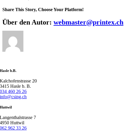
2008
Share This Story, Choose Your Platform!
Facebook
X
Reddit
LinkedIn
WhatsApp
Telegram
Tumblr
Pinterest
Vk
Xing
E-
Über den Autor:
webmaster@printex.ch
Mail
Hasle b.B.
Kalchofenstrasse 20
3415 Hasle b. B.
034 460 26 26
info@csing.ch
Huttwil
Langenthalstrasse 7
4950 Huttwil
062 962 33 26