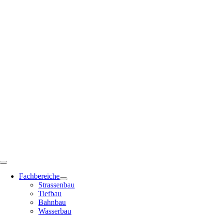
Zum
Inhalt
springen
Toggle
Navigation
Fachbereiche
Strassenbau
Tiefbau
Bahnbau
Wasserbau