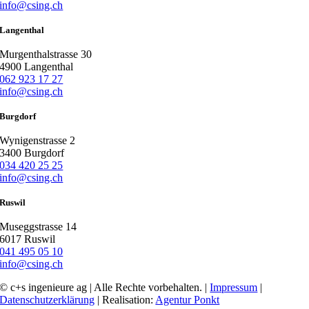
info@csing.ch
Langenthal
Murgenthalstrasse 30
4900 Langenthal
062 923 17 27
info@csing.ch
Burgdorf
Wynigenstrasse 2
3400 Burgdorf
034 420 25 25
info@csing.ch
Ruswil
Museggstrasse 14
6017 Ruswil
041 495 05 10
info@csing.ch
© c+s ingenieure ag | Alle Rechte vorbehalten. |
Impressum
|
Datenschutzerklärung
| Realisation:
Agentur Ponkt