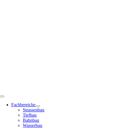
Zum
Inhalt
springen
Toggle
Navigation
Fachbereiche
Strassenbau
Tiefbau
Bahnbau
Wasserbau