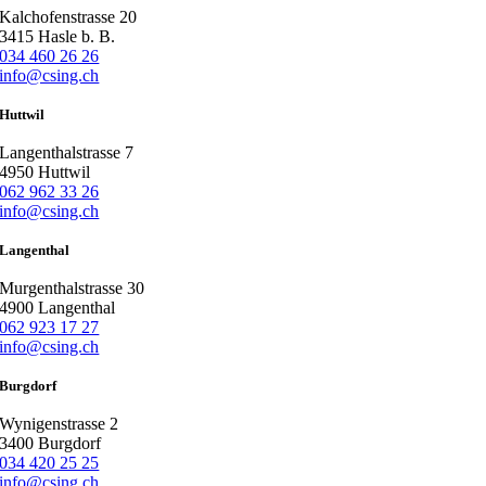
Kalchofenstrasse 20
3415 Hasle b. B.
034 460 26 26
info@csing.ch
Huttwil
Langenthalstrasse 7
4950 Huttwil
062 962 33 26
info@csing.ch
Langenthal
Murgenthalstrasse 30
4900 Langenthal
062 923 17 27
info@csing.ch
Burgdorf
Wynigenstrasse 2
3400 Burgdorf
034 420 25 25
info@csing.ch