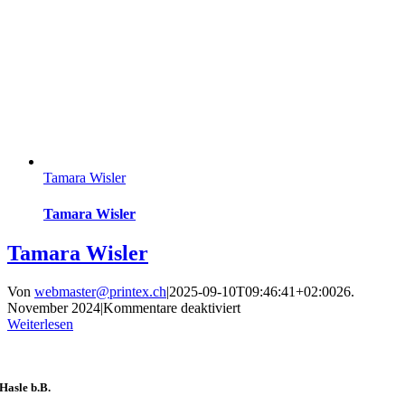
Tamara Wisler
Tamara Wisler
Tamara Wisler
Von
webmaster@printex.ch
|
2025-09-10T09:46:41+02:00
26.
für
November 2024
|
Kommentare deaktiviert
Tamara
Weiterlesen
Wisler
Hasle b.B.